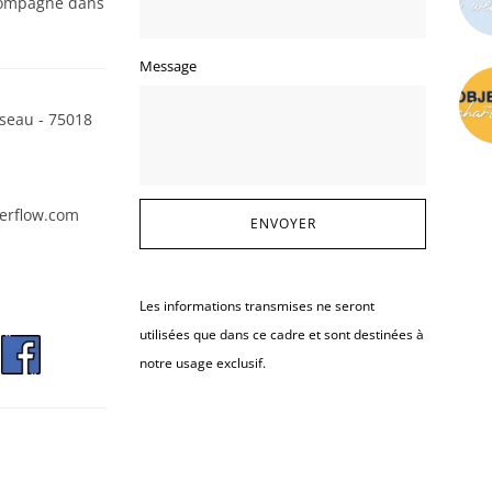
ompagne dans
Message
seau - 75018
erflow.com
Les informations transmises ne seront
utilisées que dans ce cadre et sont destinées à
notre usage exclusif.