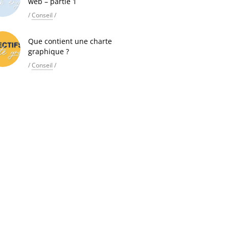
web – partie 1
/
Conseil
/
Que contient une charte
graphique ?
/
Conseil
/