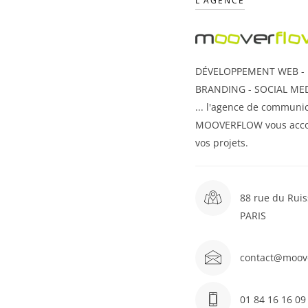
L’AGENCE
DÉVELOPPEMENT WEB - U
BRANDING - SOCIAL MED
... l'agence de communic
MOOVERFLOW vous acc
vos projets.
88 rue du Ruis
PARIS
contact@moov
01 84 16 16 09