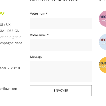
LAISSEZ-NOUS UN MESSAGE
DER
Votre nom
*
I / UX -
IA - DESIGN
Votre email
*
ation digitale
ompagne dans
Message
seau - 75018
erflow.com