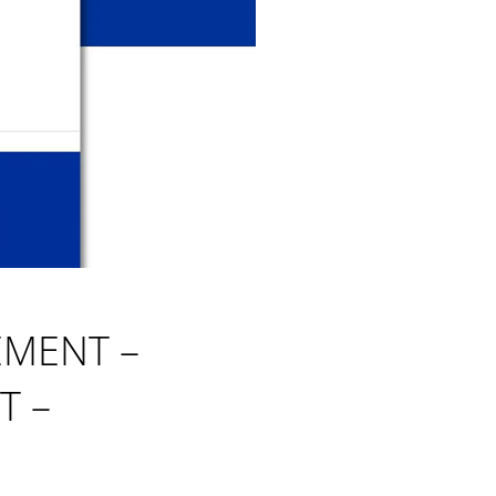
EMENT –
T –