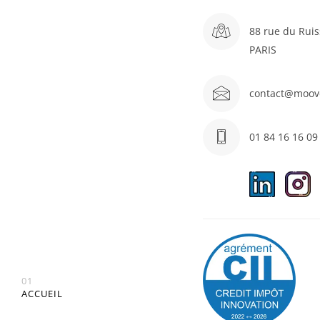
88 rue du Ruis
PARIS
contact@moov
01 84 16 16 09
01
ACCUEIL