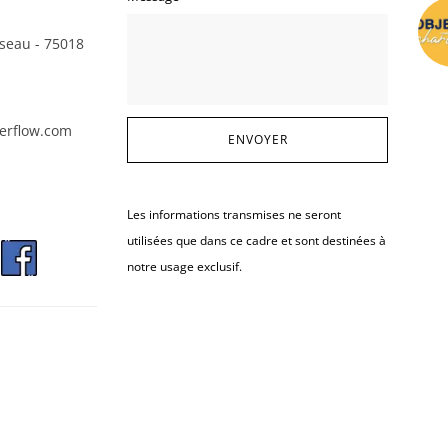
seau - 75018
erflow.com
Les informations transmises ne seront
utilisées que dans ce cadre et sont destinées à
notre usage exclusif.