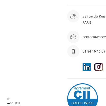
88 rue du Ruis
PARIS
contact@moov
01 84 16 16 09
01
ACCUEIL