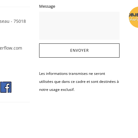
Message
seau - 75018
erflow.com
Les informations transmises ne seront
utilisées que dans ce cadre et sont destinées à
notre usage exclusif.