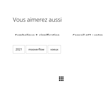
Vous aimerez aussi
Symbolique & signification
Conseil n°3 : votre
des couleurs
typographie 2018
2021
mooverflow
voeux