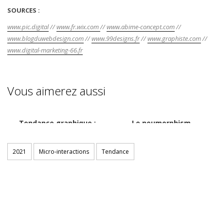
SOURCES :
www.pic.digital
//
www.fr.wix.com
//
www.abime-concept.com
//
www.blogduwebdesign.com
//
www.99designs.fr
//
www.graphiste.com
//
www.digital-marketing-66.fr
Vous aimerez aussi
Tendance graphique :
Le neumorphism
couleurs 2021
2021
Micro-interactions
Tendance